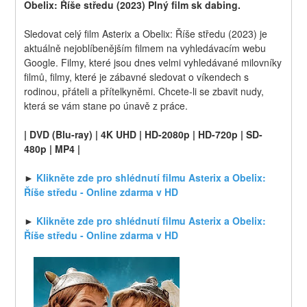
Obelix: Říše středu (2023) Plný film sk dabing.
Sledovat celý film Asterix a Obelix: Říše středu (2023) je 
aktuálně nejoblíbenějším filmem na vyhledávacím webu 
Google. Filmy, které jsou dnes velmi vyhledávané milovníky 
filmů, filmy, které je zábavné sledovat o víkendech s 
rodinou, přáteli a přítelkyněmi. Chcete-li se zbavit nudy, 
která se vám stane po únavě z práce.
| DVD (Blu-ray) | 4K UHD | HD-2080p | HD-720p | SD-
480p | MP4 |
► 
Klikněte zde pro shlédnutí filmu Asterix a Obelix: 
Říše středu - Online zdarma v HD
► 
Klikněte zde pro shlédnutí filmu Asterix a Obelix: 
Říše středu - Online zdarma v HD