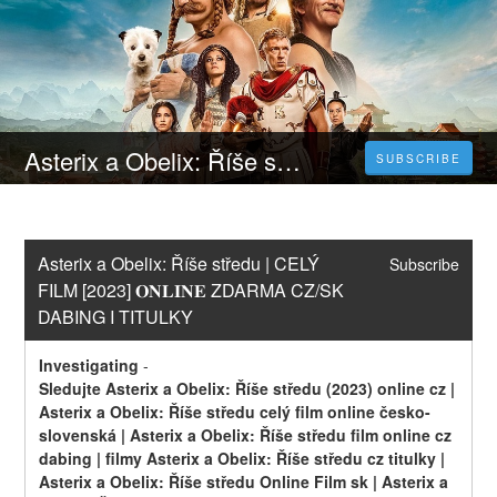
Asterix a Obelix: Říše středu | CELÝ FILM [2023] 𝐎𝐍𝐋𝐈𝐍𝐄 ZDARMA CZ/SK DABING I TITULKY
SUBSCRIBE
Asterix a Obelix: Říše středu | CELÝ 
Subscribe
FILM [2023] 𝐎𝐍𝐋𝐈𝐍𝐄 ZDARMA CZ/SK 
DABING I TITULKY
Investigating
-
Sledujte Asterix a Obelix: Říše středu (2023) online cz | 
Asterix a Obelix: Říše středu celý film online česko-
slovenská | Asterix a Obelix: Říše středu film online cz 
dabing | filmy Asterix a Obelix: Říše středu cz titulky | 
Asterix a Obelix: Říše středu Online Film sk | Asterix a 