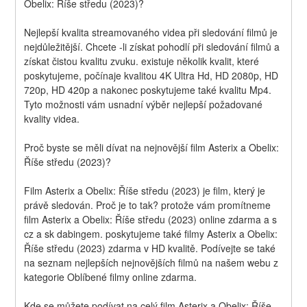
Obelix: Říše středu (2023)?
Nejlepší kvalita streamovaného videa při sledování filmů je 
nejdůležitější. Chcete -li získat pohodlí při sledování filmů a 
získat čistou kvalitu zvuku. existuje několik kvalit, které 
poskytujeme, počínaje kvalitou 4K Ultra Hd, HD 2080p, HD 
720p, HD 420p a nakonec poskytujeme také kvalitu Mp4. 
Tyto možnosti vám usnadní výběr nejlepší požadované 
kvality videa.
Proč byste se měli dívat na nejnovější film Asterix a Obelix: 
Říše středu (2023)?
Film Asterix a Obelix: Říše středu (2023) je film, který je 
právě sledován. Proč je to tak? protože vám promítneme 
film Asterix a Obelix: Říše středu (2023) online zdarma a s 
cz a sk dabingem. poskytujeme také filmy Asterix a Obelix: 
Říše středu (2023) zdarma v HD kvalitě. Podívejte se také 
na seznam nejlepších nejnovějších filmů na našem webu z 
kategorie Oblíbené filmy online zdarma.
Kde se můžete podívat na celý film Asterix a Obelix: Říše 