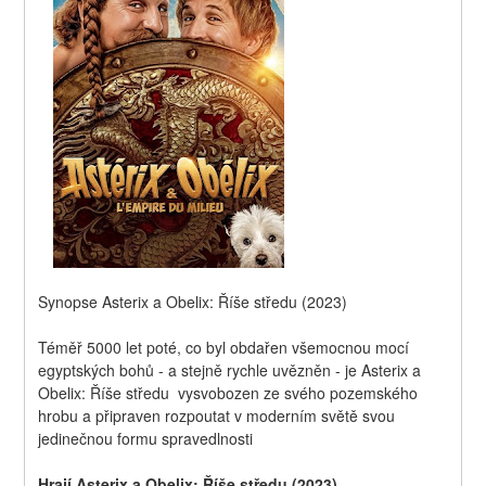
Synopse Asterix a Obelix: Říše středu (2023)
Téměř 5000 let poté, co byl obdařen všemocnou mocí 
egyptských bohů - a stejně rychle uvězněn - je Asterix a 
Obelix: Říše středu  vysvobozen ze svého pozemského 
hrobu a připraven rozpoutat v moderním světě svou 
jedinečnou formu spravedlnosti
Hrají Asterix a Obelix: Říše středu (2023)