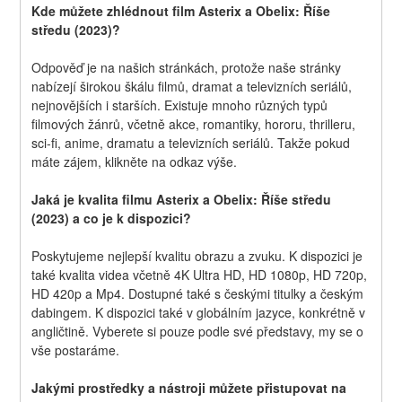
Kde můžete zhlédnout film Asterix a Obelix: Říše 
středu (2023)?
Odpověď je na našich stránkách, protože naše stránky 
nabízejí širokou škálu filmů, dramat a televizních seriálů, 
nejnovějších i starších. Existuje mnoho různých typů 
filmových žánrů, včetně akce, romantiky, hororu, thrilleru, 
sci-fi, anime, dramatu a televizních seriálů. Takže pokud 
máte zájem, klikněte na odkaz výše.
Jaká je kvalita filmu Asterix a Obelix: Říše středu 
(2023) a co je k dispozici?
Poskytujeme nejlepší kvalitu obrazu a zvuku. K dispozici je 
také kvalita videa včetně 4K Ultra HD, HD 1080p, HD 720p, 
HD 420p a Mp4. Dostupné také s českými titulky a českým 
dabingem. K dispozici také v globálním jazyce, konkrétně v 
angličtině. Vyberete si pouze podle své představy, my se o 
vše postaráme.
Jakými prostředky a nástroji můžete přistupovat na 