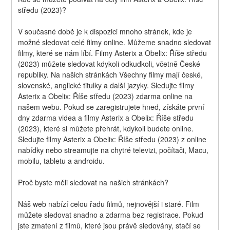
středu (2023)?
V současné době je k dispozici mnoho stránek, kde je 
možné sledovat celé filmy online. Můžeme snadno sledovat 
filmy, které se nám líbí. Filmy Asterix a Obelix: Říše středu 
(2023) můžete sledovat kdykoli odkudkoli, včetně České 
republiky. Na našich stránkách Všechny filmy mají české, 
slovenské, anglické titulky a další jazyky. Sledujte filmy 
Asterix a Obelix: Říše středu (2023) zdarma online na 
našem webu. Pokud se zaregistrujete hned, získáte první 
dny zdarma videa a filmy Asterix a Obelix: Říše středu 
(2023), které si můžete přehrát, kdykoli budete online. 
Sledujte filmy Asterix a Obelix: Říše středu (2023) z online 
nabídky nebo streamujte na chytré televizi, počítači, Macu, 
mobilu, tabletu a androidu.
Proč byste měli sledovat na našich stránkách?
Náš web nabízí celou řadu filmů, nejnovější i staré. Film 
můžete sledovat snadno a zdarma bez registrace. Pokud 
jste zmatení z filmů, které jsou právě sledovány, stačí se 