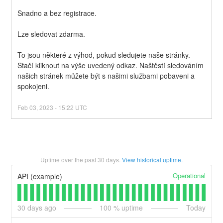
Snadno a bez registrace.
Lze sledovat zdarma.
To jsou některé z výhod, pokud sledujete naše stránky. 
Stačí kliknout na výše uvedený odkaz. Naštěstí sledováním 
našich stránek můžete být s našimi službami pobaveni a 
spokojeni.
Feb
03
,
2023
-
15:22
UTC
Uptime over the past
30
days.
View historical uptime.
Operational
API (example)
30
days ago
100
% uptime
Today