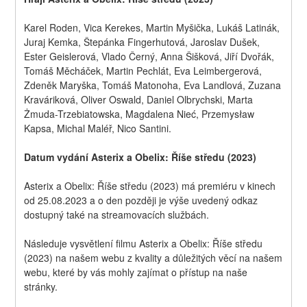
Karel Roden, Vica Kerekes, Martin Myšička, Lukáš Latinák, 
Juraj Kemka, Štepánka Fingerhutová, Jaroslav Dušek, 
Ester Geislerová, Vlado Černý, Anna Šišková, Jiří Dvořák, 
Tomáš Měcháček, Martin Pechlát, Eva Leimbergerová, 
Zdeněk Maryška, Tomáš Matonoha, Eva Landlová, Zuzana 
Kraváriková, Oliver Oswald, Daniel Olbrychski, Marta 
Żmuda-Trzebiatowska, Magdalena Nieć, Przemysław 
Kapsa, Michal Maléř, Nico Santini.
Datum vydání Asterix a Obelix: Říše středu (2023)
Asterix a Obelix: Říše středu (2023) má premiéru v kinech 
od 25.08.2023 a o den později je výše uvedený odkaz 
dostupný také na streamovacích službách.
Následuje vysvětlení filmu Asterix a Obelix: Říše středu 
(2023) na našem webu z kvality a důležitých věcí na našem 
webu, které by vás mohly zajímat o přístup na naše 
stránky.